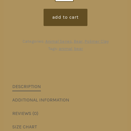
jewelry
set
add to cart
-
medve
nyaklánc
Categories:
Animal Series
,
Bear
,
Polimer Clay
és
Tags:
animal
,
bear
fülbevaló
szet
quantity
DESCRIPTION
ADDITIONAL INFORMATION
REVIEWS (0)
SIZE CHART