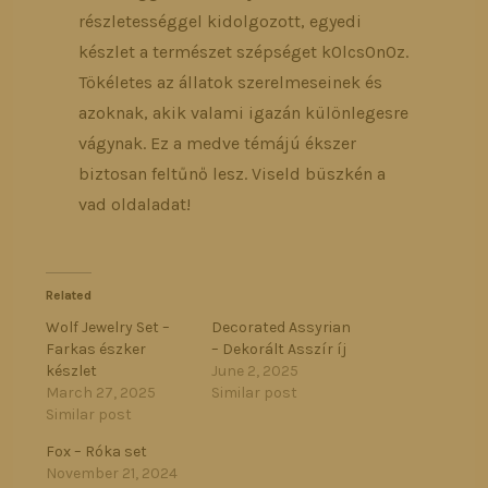
részletességgel kidolgozott, egyedi
készlet a természet szépséget k0lcs0n0z.
Tökéletes az állatok szerelmeseinek és
azoknak, akik valami igazán különlegesre
vágynak. Ez a medve témájú ékszer
biztosan feltűnő lesz. Viseld büszkén a
vad oldaladat!
Related
Wolf Jewelry Set –
Decorated Assyrian
Farkas észker
– Dekorált Asszír íj
készlet
June 2, 2025
March 27, 2025
Similar post
Similar post
Fox – Róka set
November 21, 2024