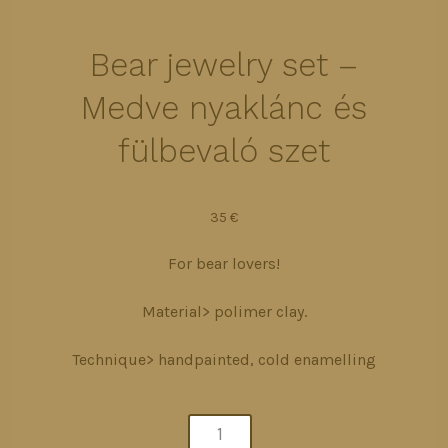
Bear jewelry set –
Medve nyaklánc és
fülbevaló szet
35
€
For bear lovers!
Material> polimer clay.
Technique> handpainted, cold enamelling
bear